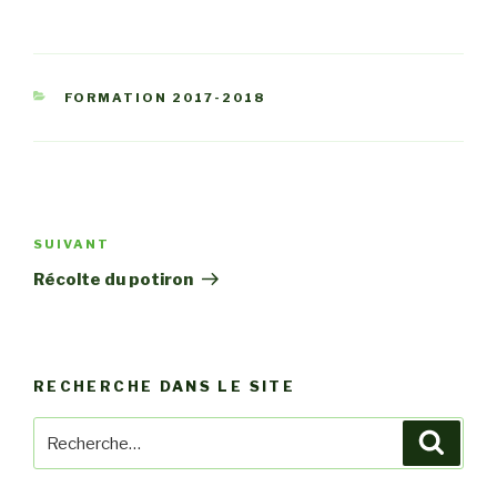
CATÉGORIES
FORMATION 2017-2018
Navigation
de
SUIVANT
Article
l’article
suivant
Récolte du potiron
RECHERCHE DANS LE SITE
Recherche
Reche
pour
: