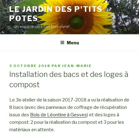
Aller
LE JARDIN DES P'TITS
au
POTES
contenu
principal
… un espace où il fait bon vivre!
Menu
PUBLIÉ
3 OCTOBRE 2018
PAR
JEAN-MARIE
LE
Installation des bacs et des loges à
compost
Le 3e atelier de la saison 2017-2018 a vu la réalisation de
8 bacs (avec des panneaux de coffrage de récupération
issus des
Bois de Léontine à Gesves
) et des loges à
compost: 2 pour la réalisation du compost et 3 pour les
matériaux en attente.