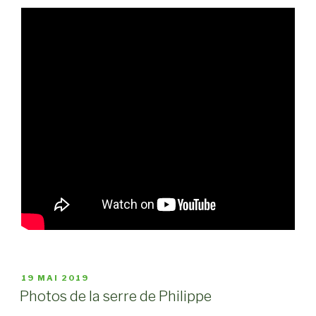
PUBLIÉ
19 MAI 2019
LE
Photos de la serre de Philippe