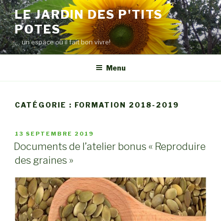
Aller
LE JARDIN DES P'TITS
au
POTES
contenu
principal
… un espace où il fait bon vivre!
Menu
CATÉGORIE : FORMATION 2018-2019
PUBLIÉ
13 SEPTEMBRE 2019
LE
Documents de l’atelier bonus « Reproduire
des graines »