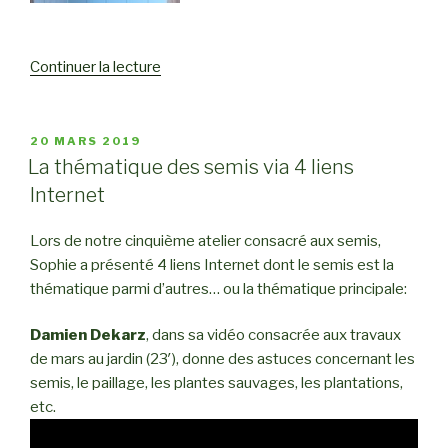
Continuer la lecture
de
« Suivi
du
6e
PUBLIÉ
20 MARS 2019
LE
atelier »
La thématique des semis via 4 liens
Internet
Lors de notre cinquième atelier consacré aux semis,
Sophie a présenté 4 liens Internet dont le semis est la
thématique parmi d’autres… ou la thématique principale:
Damien Dekarz
, dans sa vidéo consacrée aux travaux
de mars au jardin (23′), donne des astuces concernant les
semis, le paillage, les plantes sauvages, les plantations,
etc.