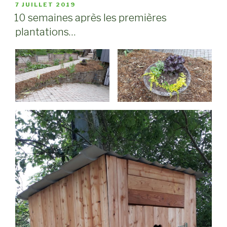
PUBLIÉ
7 JUILLET 2019
LE
10 semaines après les premières
plantations…