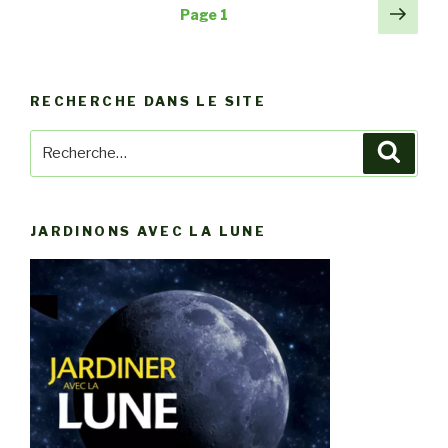
Navigation
Pag
Page
1
via
suiv
des
4
articles
liens
Internet »
RECHERCHE DANS LE SITE
Recherche
Reche
pour
:
JARDINONS AVEC LA LUNE