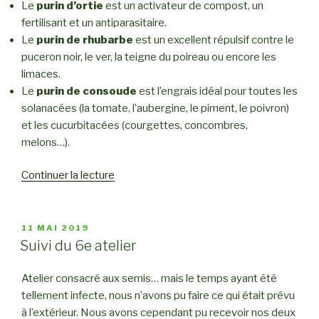
Le
purin d’ortie
est un activateur de compost, un
fertilisant et un antiparasitaire.
Le
purin de rhubarbe
est un excellent répulsif contre le
puceron noir, le ver, la teigne du poireau ou encore les
limaces.
Le
purin de consoude
est l’engrais idéal pour toutes les
solanacées (la tomate, l’aubergine, le piment, le poivron)
et les cucurbitacées (courgettes, concombres,
melons…).
Continuer la lecture
de
« Purins
d’ortie,
de
PUBLIÉ
11 MAI 2019
LE
rhubarbe
Suivi du 6e atelier
et
de
Atelier consacré aux semis… mais le temps ayant été
consoude »
tellement infecte, nous n’avons pu faire ce qui était prévu
à l’extérieur. Nous avons cependant pu recevoir nos deux