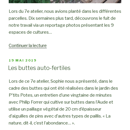
Lors du 7e atelier, nous avions planté dans les différentes
parcelles. Dix semaines plus tard, découvrons le fuit de
notre travail via un reportage photos présentant les 9
espaces de cultures…
Continuer la lecture
de
« 10
semaines
PUBLIÉ
19 MAI 2019
LE
après
Les buttes auto-fertiles
les
premières
Lors de ce 7e atelier, Sophie nous a présenté, dans le
plantations… »
cadre des buttes qui ont été réalisées dans le jardin des
P’tits Potes, un entretien d’une vingtaine de minutes
avec Philip Forrer qui cultive sur buttes dans l’Aude et
utilise un paillage végétal de 20 cm d’épaisseur
d’aiguilles de pins avec d’autres types de paillis. « La
nature, dit-il, c’est l’abondance… ».