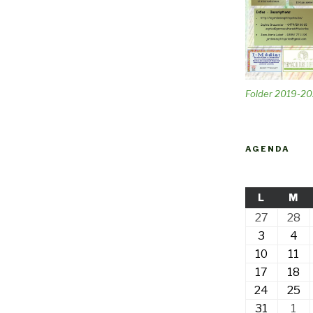
Folder 2019-2
AGENDA
LUNDI
MA
L
M
27
28
27
28
juillet
jui
3
4
3
4
2026
20
août
ao
10
11
10
11
2026
20
août
ao
17
18
17
18
2026
20
août
ao
24
25
24
25
2026
20
août
ao
31
1
31
1