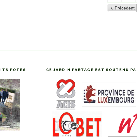
2026
20
août
se
Précédent
2026
20
TITS POTES
CE JARDIN PARTAGÉ EST SOUTENU PA