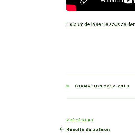
L’album de la serre sous ce lie
CATÉGORIES
FORMATION 2017-2018
Navigation
PRÉCÉDENT
Article
de
précédent
Récolte du potiron