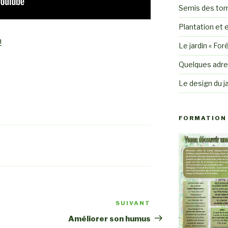
Semis des to
Plantation et e
n
Le jardin « For
Quelques adre
Le design du ja
FORMATION 
SUIVANT
Article
suivant
Améliorer son humus