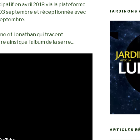
ipatif en avril 2018 via la plateforme
e 03 septembre et réceptionnée avec
JARDINONS 
 septembre.
ane et Jonathan qui tracent
re ainsi que l’album de la serre…
ARTICLES R