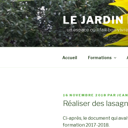
Aller
au
LE JARDIN
contenu
principal
… un espace où il fait bon vivre
Accueil
Formations
PUBLIÉ
16 NOVEMBRE 2018
PAR
JEA
LE
Réaliser des lasag
Ci-après, le document qui avait 
formation 2017-2018.