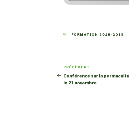
CATÉGORIES
FORMATION 2018-2019
Navigation
PRÉCÉDENT
Article
de
précédent
Conférence sur la permacult
le 21 novembre
l’article