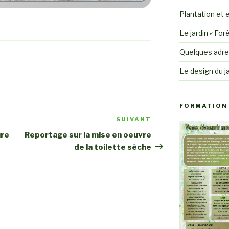
Plantation et e
Le jardin « For
Quelques adre
Le design du ja
FORMATION 
SUIVANT
Article
suivant
ure
Reportage sur la mise en oeuvre
de la toilette sèche