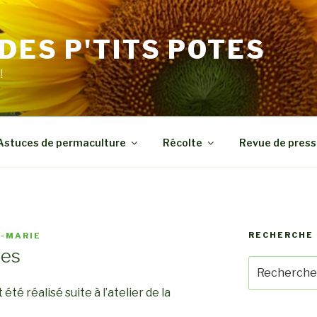
 DES P'TITS POTES
!
Astuces de permaculture
Récolte
Revue de press
RECHERCHE 
N-MARIE
nes
Recherche
pour
été réalisé suite à l’atelier de la
: