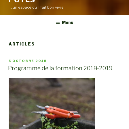
… un espace où il fait bon vivre!
Menu
ARTICLES
PUBLIÉ
5 OCTOBRE 2018
LE
Programme de la formation 2018-2019