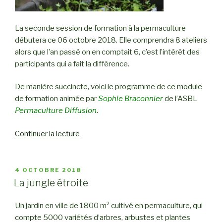
La seconde session de formation à la permaculture
débutera ce 06 octobre 2018. Elle comprendra 8 ateliers
alors que l’an passé on en comptait 6, c’est l’intérêt des
participants qui a fait la différence.
De manière succincte, voici le programme de ce module
de formation animée par
Sophie Braconnier
de l’ASBL
Permaculture Diffusion
.
Continuer la lecture
de
« Programme
de
la
PUBLIÉ
4 OCTOBRE 2018
LE
formation
La jungle étroite
2018-
2019 »
Un jardin en ville de 1800 m² cultivé en permaculture, qui
compte 5000 variétés d’arbres, arbustes et plantes