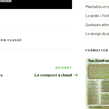
Plantation et e
Le jardin « For
Quelques adre
Le design du ja
NON CLASSÉ
FORMATION 
SUIVANT
Article
suivant
es
Le compost à chaud