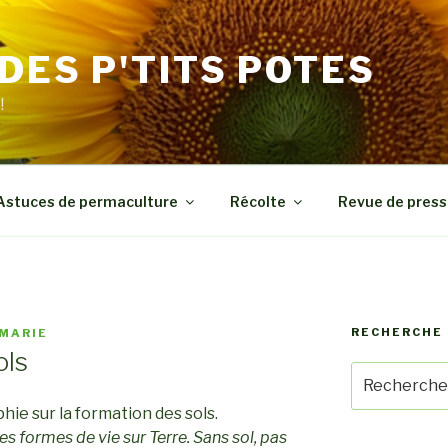
 DES P'TITS POTES
!
Astuces de permaculture
Récolte
Revue de press
RECHERCHE 
MARIE
ols
Recherche
pour
ie sur la formation des sols.
:
les formes de vie sur Terre. Sans sol, pas