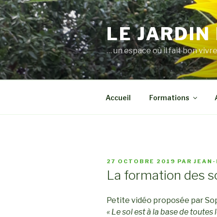
Aller
au
LE JARDIN
contenu
principal
… un espace où il fait bon vivre
Accueil
Formations
PUBLIÉ
27 OCTOBRE 2019
PAR
JEAN-
LE
La formation des s
Petite vidéo proposée par Soph
« Le sol est à la base de toutes 