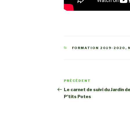
CATÉGORIES
FORMATION 2019-2020
,
Navigation
PRÉCÉDENT
Article
de
précédent
Le carnet de suivi du Jardin d
P’tits Potes
l’article