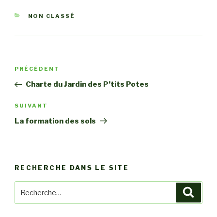
CATÉGORIES
NON CLASSÉ
Navigation
PRÉCÉDENT
Article
de
précédent
Charte du Jardin des P’tits Potes
l’article
SUIVANT
Article
suivant
La formation des sols
RECHERCHE DANS LE SITE
Recherche
Reche
pour
: