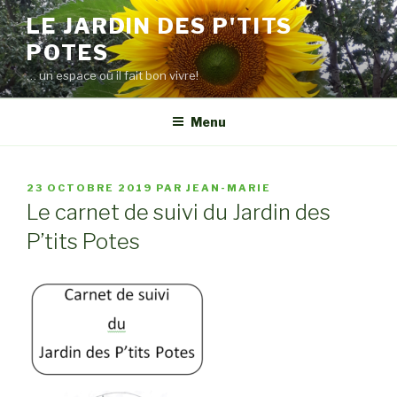
Aller
LE JARDIN DES P'TITS
au
POTES
contenu
principal
… un espace où il fait bon vivre!
Menu
PUBLIÉ
23 OCTOBRE 2019
PAR
JEAN-MARIE
LE
Le carnet de suivi du Jardin des
P’tits Potes