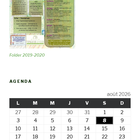
Folder 2019-2020
AGENDA
août 2026
LUNDI
MARDI
MERCREDI
JEUDI
VENDREDI
SAMEDI
DIMA
L
M
M
J
V
S
D
27
28
29
30
31
1
2
27
28
29
30
31
1
2
juillet
juillet
juillet
juillet
juillet
août
août
3
4
5
6
7
8
9
3
4
5
6
7
8
9
2026
2026
2026
2026
2026
2026
2026
août
août
août
août
août
août
août
10
11
12
13
14
15
16
10
11
12
13
14
15
16
2026
2026
2026
2026
2026
2026
2026
août
août
août
août
août
août
août
17
18
19
20
21
22
23
17
18
19
20
21
22
23