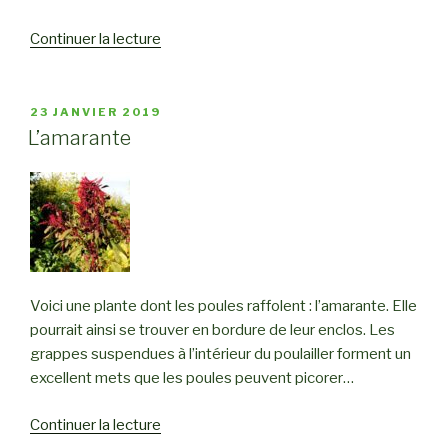
Continuer la lecture
de
« Organisation
des
9
PUBLIÉ
23 JANVIER 2019
LE
parcelles
L’amarante
de
cultures »
Voici une plante dont les poules raffolent : l’amarante. Elle
pourrait ainsi se trouver en bordure de leur enclos. Les
grappes suspendues à l’intérieur du poulailler forment un
excellent mets que les poules peuvent picorer…
Continuer la lecture
de