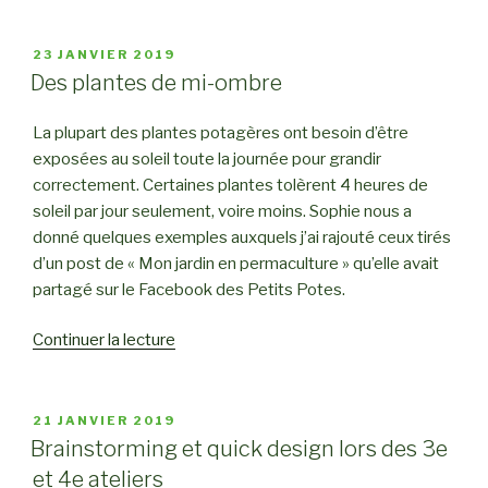
« L’amarante »
PUBLIÉ
23 JANVIER 2019
LE
Des plantes de mi-ombre
La plupart des plantes potagères ont besoin d’être
exposées au soleil toute la journée pour grandir
correctement. Certaines plantes tolèrent 4 heures de
so
leil par jour seulement, voire moins. Sophie nous a
donné quelques exemples auxquels j’ai rajouté ceux tirés
d’un post de « Mon jardin en permaculture » qu’elle avait
partagé sur le Facebook des Petits Potes.
Continuer la lecture
de
« Des
plantes
de
PUBLIÉ
21 JANVIER 2019
LE
mi-
Brainstorming et quick design lors des 3e
ombre »
et 4e ateliers