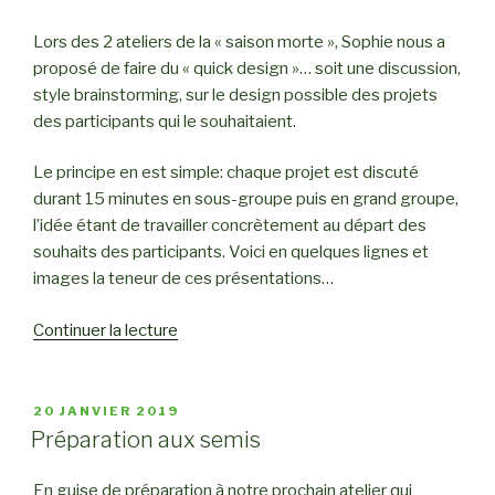
Lors des 2 ateliers de la « saison morte », Sophie nous a
proposé de faire du « quick design »… soit une discussion,
style brainstorming, sur le design possible des projets
des participants qui le souhaitaient.
Le principe en est simple: chaque projet est discuté
durant 15 minutes en sous-groupe puis en grand groupe,
l’idée étant de travailler concrètement au départ des
souhaits des participants. Voici en quelques lignes et
images la teneur de ces présentations…
Continuer la lecture
de
« Brainstorming
et
quick
PUBLIÉ
20 JANVIER 2019
LE
design
Préparation aux semis
lors
des
En guise de préparation à notre prochain atelier qui