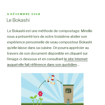
« La
butte
Hugelkultur »
PUBLIÉ
6 DÉCEMBRE 2018
LE
Le Bokashi
Le Bokashi est une méthode de compostage. Mireille
nous a présenté lors de notre troisième atelier son
expérience personnelle de seau composteur Bokashi
qu’elle laisse dans sa cuisine. On pourra apprécier au
travers de son document disponible en cliquant sur
l’image ci-dessous et en consultant
le site Internet
auquel elle fait référence dans son quotidien
…