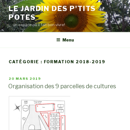
Aller
LE JARDIN DES P'TITS
au
POTES
contenu
principal
… un espace où il fait bon vivre!
Menu
CATÉGORIE : FORMATION 2018-2019
PUBLIÉ
20 MARS 2019
LE
Organisation des 9 parcelles de cultures